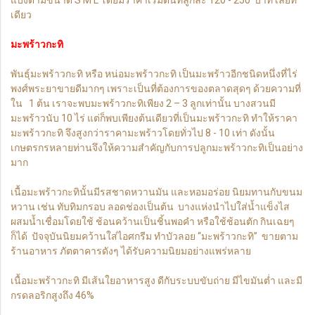
เดียว
มะพร้าวกะทิ
พันธุ์มะพร้าวกะทิ หรือ หน่อมะพร้าวกะทิ เป็นมะพร้าวอีกชนิดหนึ่งที่ไร่
พงศ์พระยาขายดีมากๆ เพราะเป็นที่ต้องการของตลาดสุดๆ ด้วยความที่
ใน 1 ต้น เราจะพบมะพร้าวกะทิเพียง 2 – 3 ลูกเท่านั้น บางสวนมี
มะพร้าวนับ 10 ไร่ แต่ก็พบเพียงต้นเดียวที่เป็นมะพร้าวกะทิ ทำให้ราคา
มะพร้าวกะทิ จึงสูงกว่าราคามะพร้าวโดยทั่วไป 8 - 10 เท่า ดังนั้น
เกษตรกรหลายท่านจึงให้ความสำคัญกับการปลูกมะพร้าวกะทิเป็นอย่าง
มาก
เนื้อมะพร้าวกะทินั้นมีรสชาดหวานมัน และหอมอร่อย นิยมทานกับขนม
หวาน เช่น ทับทิมกรอบ ลอดช่องเป็นต้น บางแห่งนำไปใส่น้ำแข็งไส
ผสมน้ำเชื่อมโดยใช้ ช้อนคว้านเป็นชิ้นพอคำ หรือใช้ช้อนตัก กินเฉยๆ
ก็ได้ ปัจจุบันนิยมคว้านใส่ไอศกรีม ทำบัวลอย “มะพร้าวกะทิ” ขายตาม
ร้านอาหาร ภัตตาคารดังๆ ได้รับความนิยมอย่างแพร่หลาย
เนื้อมะพร้าวกะทิ มีเส้นใยอาหารสูง ดีกับระบบขับถ่าย มีไขมันต่ำ และมี
กรดลอริกสูงถึง 46%