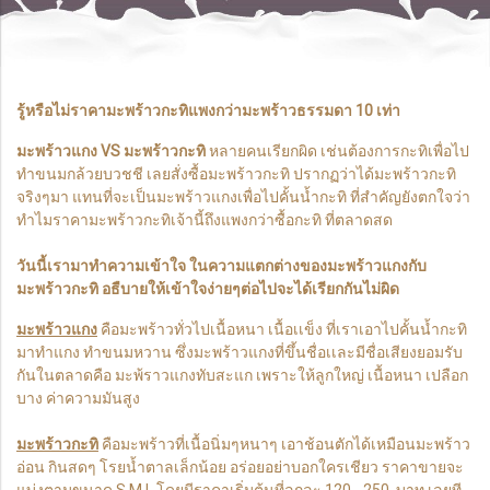
รู้หรือไม่ราคามะพร้าวกะทิแพงกว่ามะพร้าวธรรมดา 10 เท่า
มะพร้าวแกง VS มะพร้าวกะทิ
หลายคนเรียกผิด เช่นต้องการกะทิเพื่อไป
ทำขนมกล้วยบวชชี เลยสั่งซื้อมะพร้าวกะทิ ปรากฏว่าได้มะพร้าวกะทิ
จริงๆมา แทนที่จะเป็นมะพร้าวแกงเพื่อไปคั้นน้ำกะทิ ที่สำคัญยังตกใจว่า
ทำไมราคามะพร้าวกะทิเจ้านี้ถึงแพงกว่าซื้อกะทิ ที่ตลาดสด
วันนี้เรามาทำความเข้าใจ ในความแตกต่างของมะพร้าวแกงกับ
มะพร้าวกะทิ อธืบายให้เข้าใจง่ายๆต่อไปจะได้เรียกกันไม่ผิด
มะพร้าวแกง
คือมะพร้าวทั่วไปเนื้อหนา เนื้อเเข็ง ที่เราเอาไปคั้นน้ำกะทิ
มาทำแกง ทำขนมหวาน ซึ่งมะพร้าวแกงที่ขึ้นชื่อเเละมีชื่อเสียงยอมรับ
กันในตลาดคือ มะพ้ราวแกงทับสะแก เพราะให้ลูกใหญ่ เนื้อหนา เปลือก
บาง ค่าความมันสูง
มะพร้าวกะทิ
คือมะพร้าวที่เนื้อนิ่มๆหนาๆ เอาช้อนตักได้เหมือนมะพร้าว
อ่อน กินสดๆ โรยน้ำตาลเล็กน้อย อร่อยอย่าบอกใครเชียว ราคาขายจะ
แบ่งตามขนาด S M L โดยมีราคาเริ่มต้นที่ลูกละ 120 - 250 บาท เลยที