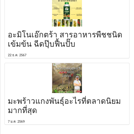
อะมิโนเอ๊กตร้า สารอาหารพืชชนิด
เข้มข้น ฉีดปุ๊บฟื้นปั๊บ
22 ธ.ค. 2567
มะพร้าวแกงพันธุ์อะไรที่ตลาดนิยม
มากที่สุด
7 ม.ค. 2569