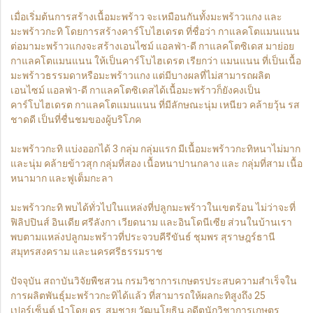
เมื่อเริ่มต้นการสร้างเนื้อมะพร้าว จะเหมือนกันทั้งมะพร้าวแกง และ
มะพร้าวกะทิ โดยการสร้างคาร์โบไฮเดรต ที่ชื่อว่า กาแลคโตแมนแนน
ต่อมามะพร้าวแกงจะสร้างเอนไซม์ แอลฟ่า-ดี กาแลคโตซิเดส มาย่อย
กาแลคโตแมนแนน ให้เป็นคาร์โบไฮเดรต เรียกว่า แมนแนน ที่เป็นเนื้อ
มะพร้าวธรรมดาหรือมะพร้าวแกง แต่มีบางผลที่ไม่สามารถผลิต
เอนไซม์ แอลฟ่า-ดี กาแลคโตซิเดสได้เนื้อมะพร้าวก็ยังคงเป็น
คาร์โบไฮเดรต กาแลคโตแมนแนน ที่มีลักษณะนุ่ม เหนียว คล้ายวุ้น รส
ชาดดี เป็นที่ชื่นชมของผู้บริโภค
มะพร้าวกะทิ แบ่งออกได้ 3 กลุ่ม กลุ่มแรก มีเนื้อมะพร้าวกะทิหนาไม่มาก
และนุ่ม คล้ายข้าวสุก กลุ่มที่สอง เนื้อหนาปานกลาง และ กลุ่มที่สาม เนื้อ
หนามาก และฟูเต็มกะลา
มะพร้าวกะทิ พบได้ทั่วไปในแหล่งที่ปลูกมะพร้าวในเขตร้อน ไม่ว่าจะที่
ฟิลิปปินส์ อินเดีย ศรีลังกา เวียดนาม และอินโดนีเซีย ส่วนในบ้านเรา
พบตามแหล่งปลูกมะพร้าวที่ประจวบคีรีขันธ์ ชุมพร สุราษฎร์ธานี
สมุทรสงคราม และนครศรีธรรมราช
ปัจจุบัน สถาบันวิจัยพืชสวน กรมวิชาการเกษตรประสบความสำเร็จใน
การผลิตพันธุ์มะพร้าวกะทิได้แล้ว ที่สามารถให้ผลกะทิสูงถึง 25
เปอร์เซ็นต์ นำโดย ดร. สมชาย วัฒนโยธิน อดีตนักวิชาการเกษตร