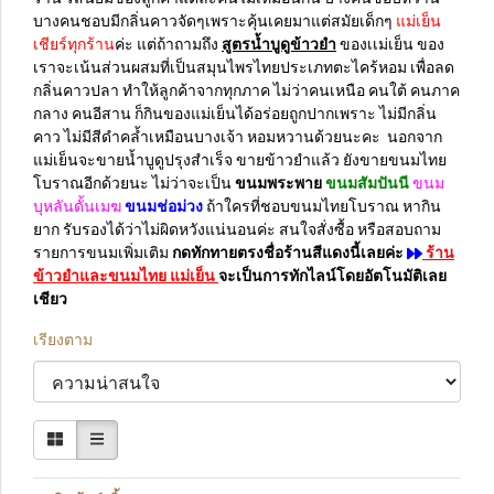
บางคนชอบมีกลิ่นคาวจัดๆเพราะคุ้นเคยมาแต่สมัยเด็กๆ
แม่เย็น
เชียร์ทุกร้าน
ค่ะ แต่ถ้าถามถึง
สูตรน้ำบูดูข้าวยำ
ของเเม่เย็น ของ
เราจะเน้นส่วนผสมที่เป็นสมุนไพรไทยประเภทตะไคร้หอม เพื่อลด
กลิ่นคาวปลา ทำให้ลูกค้าจากทุกภาค ไม่ว่าคนเหนือ คนใต้ คนภาค
กลาง คนอีสาน ก็กินของแม่เย็นได้อร่อยถูกปากเพราะ ไม่มีกลิ่น
คาว ไม่มีสีดำคล้ำเหมือนบางเจ้า หอมหวานด้วยนะคะ นอกจาก
แม่เย็นจะขายน้ำบูดูปรุงสำเร็จ ขายข้าวยำแล้ว ยังขายขนมไทย
โบราณอีกด้วยนะ ไม่ว่าจะเป็น
ขนมพระพาย
ขนมสัมปันนี
ขนม
บุหลันดั้นเมฆ
ขนมช่อม่วง
ถ้าใครที่ชอบขนมไทยโบราณ หากิน
ยาก รับรองได้ว่าไม่ผิดหวังแน่นอนค่ะ สนใจสั่งซื้อ หรือสอบถาม
รายการขนมเพิ่มเติม
กดทักทายตรงชื่อร้านสีแดงนี้เลยค่ะ
ร้าน
ข้าวยำและขนมไทย แม่เย็น
จะเป็นการทักไลน์โดยอัตโนมัติเลย
เชียว
เรียงตาม