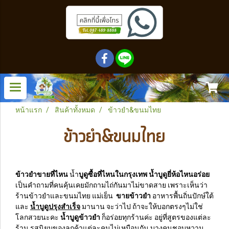
หน้าแรก
สินค้าทั้งหมด
ข้าวยำ&ขนมไทย
ข้าวยำ&ขนมไทย
ข้าวยำขายที่ไหน
น้ำ
บูดูซื้อที่ไหนในกรุงเทพ น้ำบูดูยี่ห้อไหนอร่อย
เป็นคำถามที่คนคุ้นเคยมักถามไถ่กันมาไม่ขาดสาย เพราะเห็นว่า
ร้านข้าวยำและขนมไทย แม่เย็น
ขายข้าวยำ
อาหารพื้นถิ่นปักษ์ใต้
และ
น้ำบูดูปรุงสำเร็จ
มานาน จะว่าไป ถ้าจะให้บอกตรงๆไม่ใช่
โลกสวยนะคะ
น้ำบูดูข้าวยำ
ก็อร่อยทุกร้านค่ะ อยู่ที่สูตรของแต่ละ
ร้าน รสนิยมของลูกค้าแต่ละคนไม่เหมือนกัน บางคนชอบหวาน